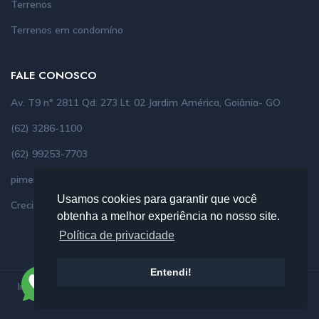
Terrenos
Terrenos em condomíno
FALE CONOSCO
Av. T9 n° 2811 Qd. 273 Lt. 02 Jardim América, Goiânia- GO
(62) 3286-1100
(62) 99253-7703
pimenta.imoveis@bol.com.br
Usamos cookies para garantir que você
Creci: 6274
obtenha a melhor experiência no nosso site.
Política de privacidade
Entendi!
Imobase
o CRM Imobiliário mais completo do mercado. Faça a
sua imobiliária decolar!