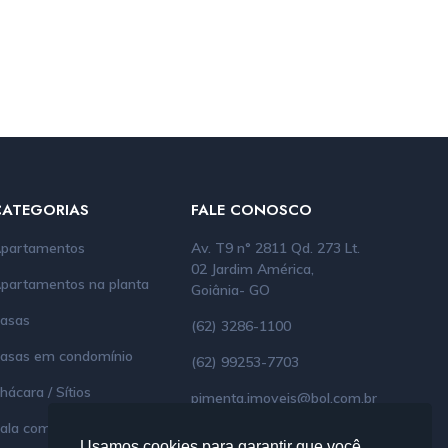
CATEGORIAS
FALE CONOSCO
partamentos
Av. T9 n° 2811 Qd. 273 Lt.
02 Jardim América,
partamentos na planta
Goiânia- GO
asas
(62) 3286-1100
asas em condomínio
(62) 99253-7703
hácara / Sítios
pimenta.imoveis@bol.com.br
ala comercial
Creci: 6274
Usamos cookies para garantir que você