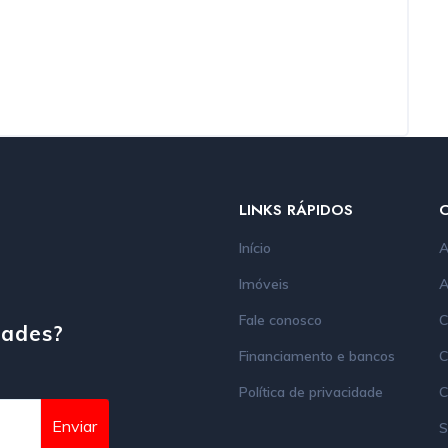
LINKS RÁPIDOS
Início
A
Imóveis
A
Fale conosco
C
dades?
Financiamento e bancos
C
Política de privacidade
C
Enviar
S